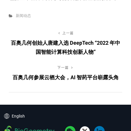
Categories
新闻动态
文
上一篇
上
百奥几何创始人唐建入选 DeepTech “2022 年中
一
章
国智能计算科技创新人物”
篇
导
下一篇
下
航
百奥几何参展云栖大会，AI 智药平台崭露头角
一
篇
English