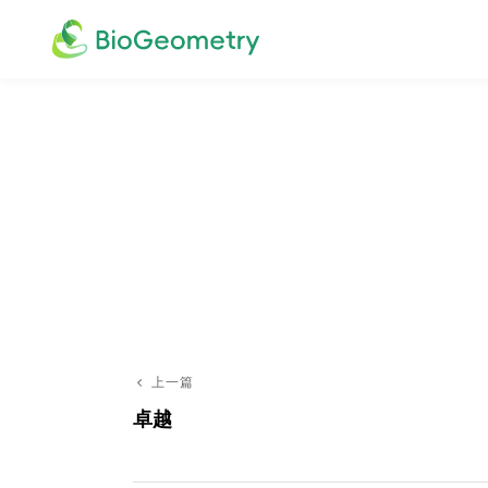
上一篇
文
上
卓越
一
章
篇