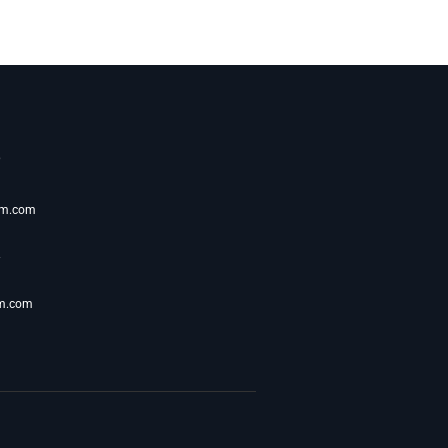
om.com
m.com