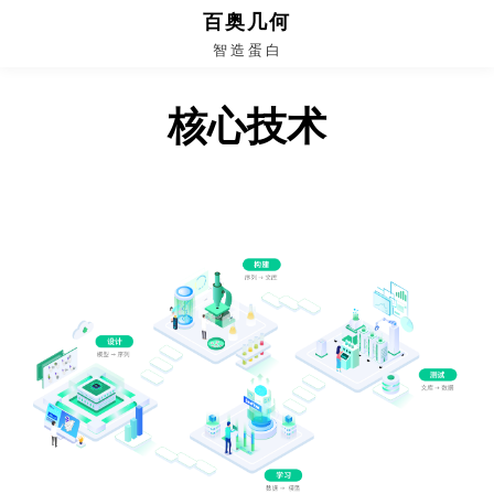
百奥几何
智 造 蛋 白
核心技术